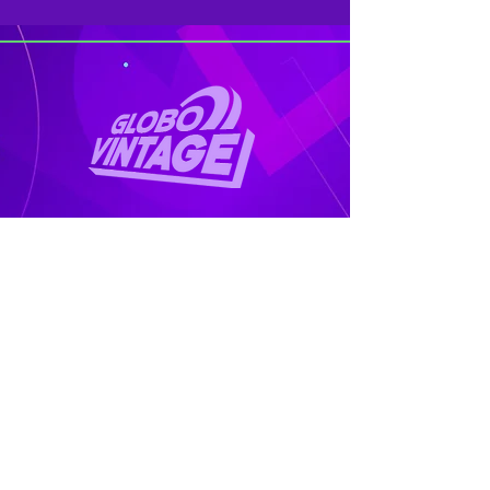
GLOBO VINTAGE
(ROMA 100.7 fm)
CONTATTACI
CONTATTI
PUBBLICITÀ
REGOLAMENTO CONCORSI
PRIVACY
COOKIE POLICY