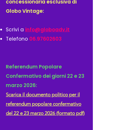
concessionaria esclusiva di
Globo Vintage:
Scrivi a
info@globoadv.it
Telefono
06.97602603
Referendum Popolare
Confermativo dei giorni 22 e 23
marzo 2026:
Scarica il documento politico per il
referendum popolare confermativo
del 22 e 23 marzo 2026 (formato pdf)