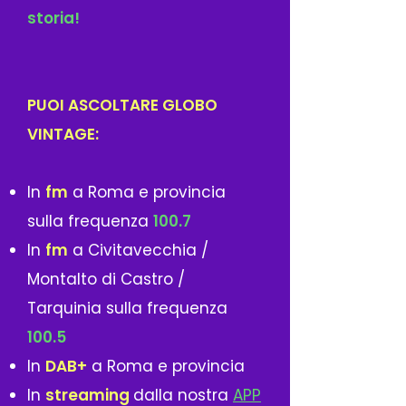
storia!
PUOI ASCOLTARE GLOBO
VINTAGE:
In
fm
a Roma e provincia
sulla frequenza
100
.7
In
fm
a Civitavecchia /
Montalto di Castro /
Tarquinia sulla frequenza
100
.5
In
DAB+
a Roma e provincia
In
streaming
dalla nostra
APP