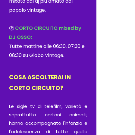
mixata dal dj più amato dal
popolo vintage.
🕑
CORTO CIRCUITO mixed by
DJ OSSO:
Tutte mattine alle 06:30, 07:30 e
08:30 su Globo Vintage.
COSA ASCOLTERAI IN
CORTO CIRCUITO?
Le sigle tv di telefilm, varietà e
soprattutto
cartoni animati,
hanno accompagnato l'infanzia e
l'adolescenza di tutte quelle