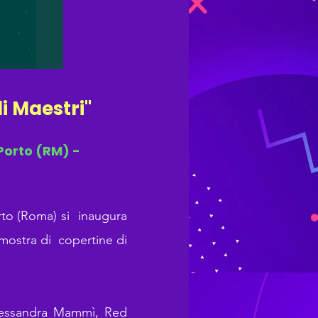
i Maestri"
Porto (RM) -
rto (Roma) si inaugura
 mostra di copertine di
Alessandra Mammì, Red