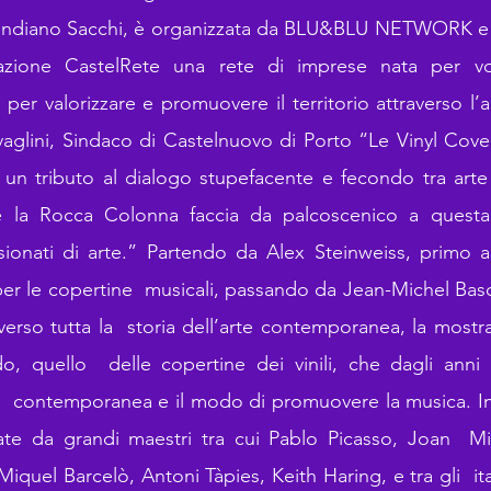
ondiano Sacchi, è organizzata da BLU&BLU NETWORK
iazione CastelRete una rete di imprese nata per 
er valorizzare e promuovere il territorio attraverso l’
vaglini, Sindaco di Castelnuovo di Porto “Le Vinyl Cove
un tributo al dialogo stupefacente e fecondo tra art
he la Rocca Colonna faccia da palcoscenico a questa
sionati di arte.” Partendo da Alex Steinweiss, primo ad
 per le copertine musicali, passando da Jean-Michel Bas
erso tutta la storia dell’arte contemporanea, la mostra
do, quello delle copertine dei vinili, che dagli ann
ica contemporanea e il modo di promuovere la musica. In
zzate da grandi maestri tra cui Pablo Picasso, Joan M
iquel Barcelò, Antoni Tàpies, Keith Haring, e tra gli i