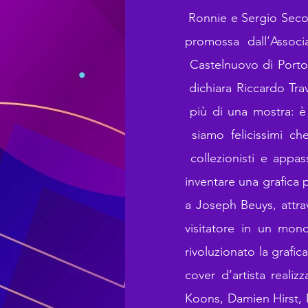
Ronnie e Sergio Sec
promossa dall’Assoc
Castelnuovo di Porto p
dichiara Riccardo Tra
più di una mostra: è 
siamo felicissimi c
collezionisti e appas
inventare una grafica
a Joseph Beuys, attrav
visitatore in un mon
rivoluzionato la graf
cover d’artista reali
Koons, Damien Hirst, M