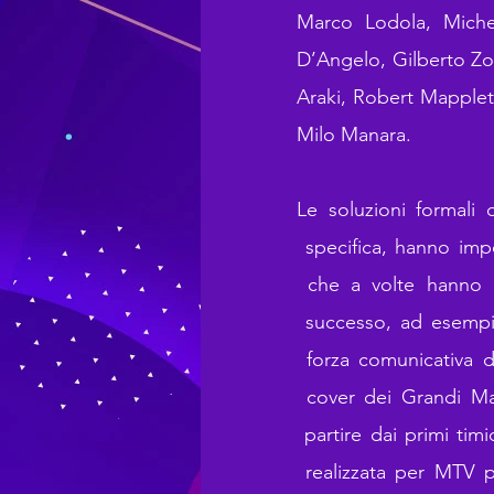
Marco Lodola, Miche
D’Angelo, Gilberto Z
Araki, Robert Mappletho
Milo Manara.
Le soluzioni formali
specifica, hanno impos
che a volte hanno i
successo, ad esempio
forza comunicativa d
cover dei Grandi Maes
partire dai primi timid
realizzata per MTV p