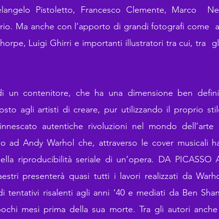
langelo Pistoletto, Francesco Clemente, Marco Nere
orio. Ma anche con l’apporto di grandi fotografi come
rpe, Luigi Ghirri e importanti illustratori tra cui, tra g
 di un contenitore, che ha una dimensione ben definit
to agli artisti di creare, pur utilizzando il proprio st
nnescato autentiche rivoluzioni nel mondo dell’art
 ad Andy Warhol che, attraverso le cover musicali 
ella riproducibilità seriale di un’opera. DA PICASS
tri presenterà quasi tutti i lavori realizzati da War
i tentativi risalenti agli anni ‘40 e mediati da Ben Shan
ochi mesi prima della sua morte. Tra gli autori anche