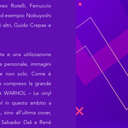
o Rotelli, Ferruccio
 ad esempio Nobuyoshi
li altri, Guido Crepax e
a e una utilizzazione
ile personale, immagini
e e non solo. Come è
ha compreso la grande
O A WARHOL – Le vinyl
hol in questo ambito a
, sino all’ultima cover,
 Salvador Dali e René