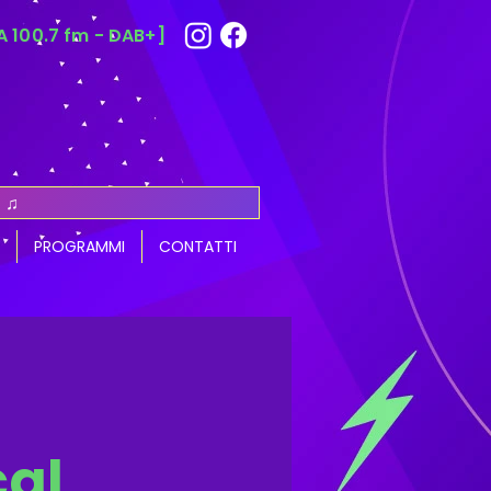
 100.7 fm - DAB+]
 ♫
PROGRAMMI
CONTATTI
cal