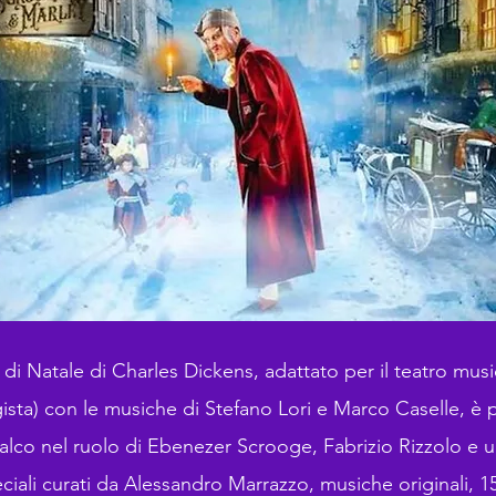
di Natale di Charles Dickens, adattato per il teatro mus
egista) con le musiche di Stefano Lori e Marco Caselle, è 
alco nel ruolo di Ebenezer Scrooge, Fabrizio Rizzolo e un 
peciali curati da Alessandro Marrazzo, musiche originali, 