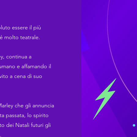
luto essere il più
é molto teatrale.
y, continua a
 umano e affamando il
ito a cena di suo
Marley che gli annuncia
ita passata, lo spirito
o dei Natali futuri gli
.